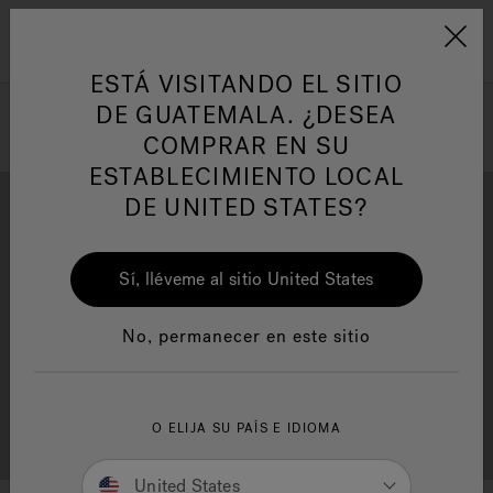
Jacuzzi&reg; Latin Am
ARTÍCULOS SOBRE TINAS DE
AR
Menú
A
HIDROMASAJE
I
ESTÁ VISITANDO EL SITIO
DE GUATEMALA. ¿DESEA
COMPRAR EN SU
Responsabilidad Social
FA
ESTABLECIMIENTO LOCAL
DE UNITED STATES?
Sí, lléveme al sitio United States
Descarga
Calidad
Manuales y Guías del Usuario
Re
No, permanecer en este sitio
Localizador de
O ELIJA SU PAÍS E IDIOMA
Servicio al cliente
distribuidores
United States