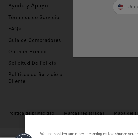
Ayuda y Apoyo
Propietarios
Unit
Términos de Servicio
Registración del Prod
FAQs
Manuales y Guías
Guia de Compradores
Manuales y guías de 
Obtener Precios
Comercio en Valor
Solicitud De Folleto
Políticas de Servicio al
Cliente
Política de privacidad
Marcas registradas
Mapa del si
We use cookies and other technologies to enhance your ex