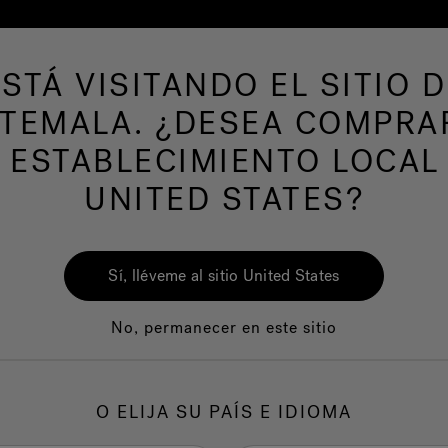
ESTÁ VISITANDO EL SITIO D
de hidromasaje
Más productos
Nuestra mar
TEMALA. ¿DESEA COMPRA
 ESTABLECIMIENTO LOCAL
UNITED STATES?
Sí, lléveme al sitio United States
No, permanecer en este sitio
Calidad
Servicio al clie
O ELIJA SU PAÍS E IDIOMA