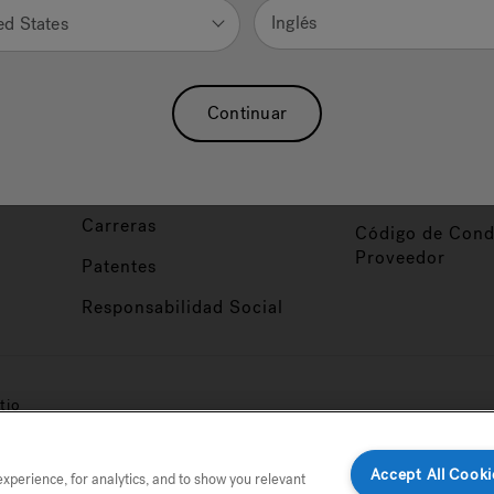
Nuestra Marca
Vendedor y So
Inglés
ed States
ucto
Sobre Nosotros
Conviértase en
Distribuidor
Hidroterapia
Continuar
Inicio de Sesión
baño
Asociaciones
Distribuidor
Nuestro Blog
Foco de Diseña
Carreras
Código de Cond
Proveedor
Patentes
Responsabilidad Social
tio
Accept All Cooki
perience, for analytics, and to show you relevant