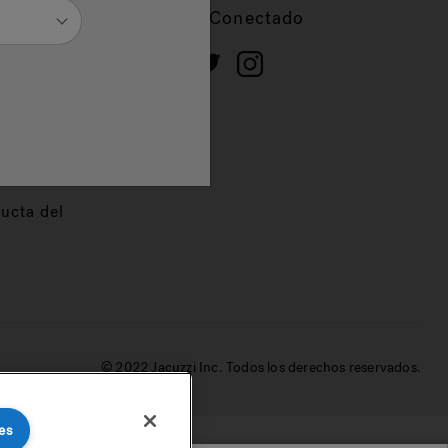
cios
Mantente Conectado
 de
dor
ucta del
© 2022 Jacuzzi Inc. Todos los derechos reservados.
es