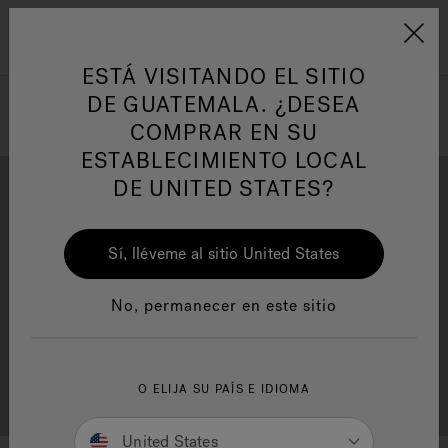
Jacuzzi&reg; Latin Am
ARTÍCULOS SOBRE TINAS DE
AR
Menú
A
HIDROMASAJE
I
ESTÁ VISITANDO EL SITIO
DE GUATEMALA. ¿DESEA
COMPRAR EN SU
Responsabilidad Social
FA
ESTABLECIMIENTO LOCAL
DE UNITED STATES?
Sí, lléveme al sitio United States
Descarga
Calidad
Manuales y Guías del Usuario
Re
No, permanecer en este sitio
Localizador de
O ELIJA SU PAÍS E IDIOMA
Servicio al cliente
distribuidores
United States