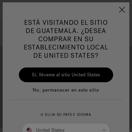
Jacuzzi&reg; Latin Am
ARTÍCULOS SOBRE TINAS DE
AR
Menú
A
HIDROMASAJE
I
ESTÁ VISITANDO EL SITIO
DE GUATEMALA. ¿DESEA
COMPRAR EN SU
Responsabilidad Social
FA
ESTABLECIMIENTO LOCAL
DE UNITED STATES?
Sí, lléveme al sitio United States
Descarga
Calidad
Manuales y Guías del Usuario
Re
No, permanecer en este sitio
Localizador de
O ELIJA SU PAÍS E IDIOMA
Servicio al cliente
distribuidores
United States