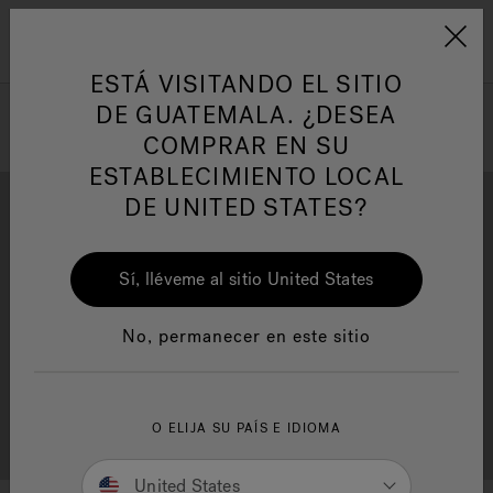
Jacuzzi&reg; Latin Am
ARTÍCULOS SOBRE TINAS DE
AR
Menú
A
HIDROMASAJE
I
ESTÁ VISITANDO EL SITIO
DE GUATEMALA. ¿DESEA
COMPRAR EN SU
Responsabilidad Social
FA
ESTABLECIMIENTO LOCAL
DE UNITED STATES?
Sí, lléveme al sitio United States
Descarga
Calidad
Manuales y Guías del Usuario
Re
No, permanecer en este sitio
Localizador de
O ELIJA SU PAÍS E IDIOMA
Servicio al cliente
distribuidores
United States