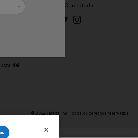
cios
Mantente Conectado
 de
dor
ucta del
© 2022 Jacuzzi Inc. Todos los derechos reservados.
es