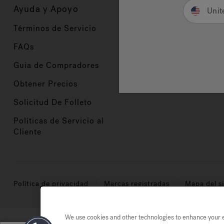
Ayuda y Apoyo
Propietarios
Unit
Términos de Servicio
Registración del Prod
FAQs
Manuales y Guías
Guia de Compradores
Manuales y guías de 
Obtener Precios
Comercio en Valor
Solicitud De Folleto
Políticas de Servicio al
Cliente
Política de privacidad
Marcas registradas
Mapa del si
We use cookies and other technologies to enhance your ex