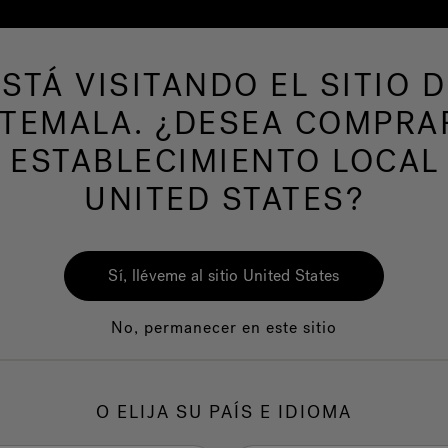
ESTÁ VISITANDO EL SITIO D
de hidromasaje
Más productos
Nuestra mar
TEMALA. ¿DESEA COMPRA
 ESTABLECIMIENTO LOCAL
UNITED STATES?
Sí, lléveme al sitio United States
No, permanecer en este sitio
Calidad
Servicio al clie
O ELIJA SU PAÍS E IDIOMA