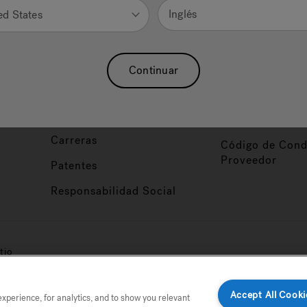
Nuestra Marca
Vendedor y So
Inglés
ed States
ucto
Sobre Nosotros
Conviértase en
Distribuidor
Hidroterapia
Continuar
Inicio de Sesión
baño
Asociaciones
Distribuidor
Nuestro Blog
Foco de Diseña
Carreras
Código de Cond
Proveedor
Patentes
Responsabilidad Social
tio
Accept All Cooki
perience, for analytics, and to show you relevant