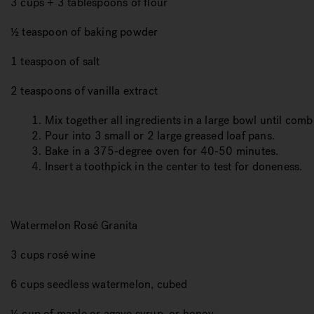
3 cups + 3 tablespoons of flour
½ teaspoon of baking powder
1 teaspoon of salt
2 teaspoons of vanilla extract
1. Mix together all ingredients in a large bowl until comb
2. Pour into 3 small or 2 large greased loaf pans.
3. Bake in a 375-degree oven for 40-50 minutes.
4. Insert a toothpick in the center to test for doneness.
Watermelon Ros
é
Granita
3 cups rosé wine
6 cups seedless watermelon, cubed
¼ cup of maple or agave syrup, or honey