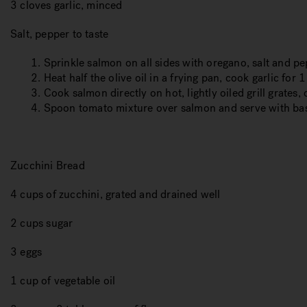
3 cloves garlic, minced
Salt, pepper to taste
1. Sprinkle salmon on all sides with oregano, salt and pep
2. Heat half the olive oil in a frying pan, cook garlic f
3. Cook salmon directly on hot, lightly oiled grill grates,
4. Spoon tomato mixture over salmon and serve with basil
Zucchini Bread
4 cups of zucchini, grated and drained well
2 cups sugar
3 eggs
1 cup of vegetable oil