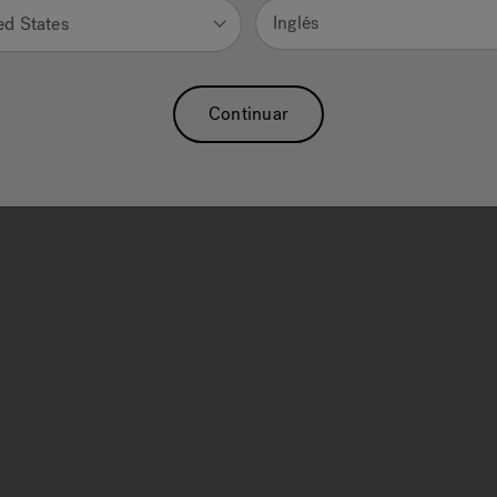
Inglés
ed States
ty concoctions. That’s what summer cooking—and dining with fr
Continuar