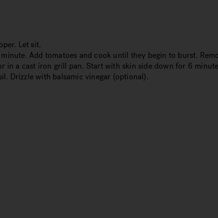
per. Let sit.
or 1 minute. Add tomatoes and cook until they begin to burst. Re
 or in a cast iron grill pan. Start with skin side down for 6 minut
. Drizzle with balsamic vinegar (optional).