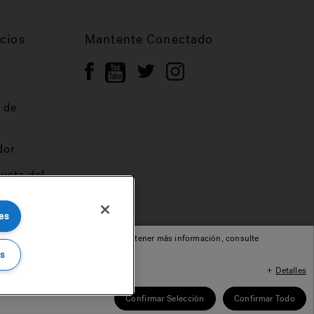
cios
Mantente Conectado
 de
dor
ucta del
es
cepta nuestro uso de cookies. Para obtener más información, consulte
s
Detalles
© 2022 Jacuzzi Inc. Todos los derechos reservados.
Confirmar Selección
Confirmar Todo