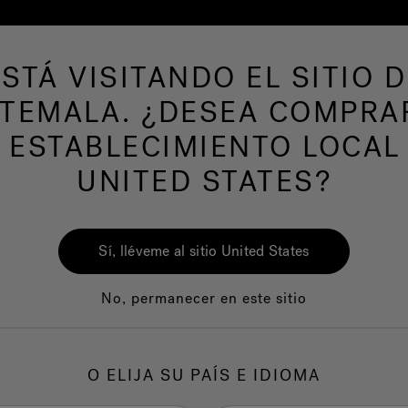
ESTÁ VISITANDO EL SITIO D
de hidromasaje
Más productos
Nuestra mar
TEMALA. ¿DESEA COMPRA
y, Breezy Summer R
 ESTABLECIMIENTO LOCAL
UNITED STATES?
Sí, lléveme al sitio United States
No, permanecer en este sitio
O ELIJA SU PAÍS E IDIOMA