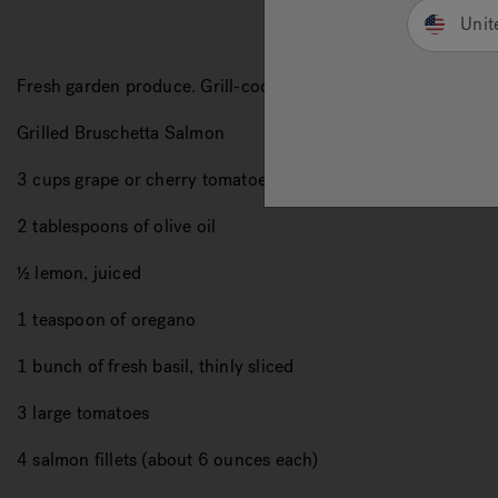
Unit
Fresh garden produce. Grill-cooked dinners. Frozen and frui
Grilled Bruschetta Salmon
3 cups grape or cherry tomatoes, cut in half
2 tablespoons of olive oil
½ lemon, juiced
1 teaspoon of oregano
1 bunch of fresh basil, thinly sliced
3 large tomatoes
4 salmon fillets (about 6 ounces each)