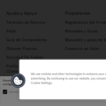
Ayuda y Apoyo
Propietarios
Términos de Servicio
Registración del Prod
FAQs
Manuales y Guías
Guia de Compradores
Manuales y guías de 
Obtener Precios
Comercio en Valor
Solicitud De Folleto
Políticas de Servicio al
Cliente
We use cookies and other technologies to enhance your ex
advertising. By continuing to use our website, you consen
Usamos cookies y otras tecnologías para mejorar su experiencia, para análisis y
Cookie Settings.
configuración de cookies.
Esencial
Plataforma
Marketing
Política de privacidad
Marcas registradas
Mapa del si