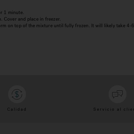
or 1 minute.
. Cover and place in freezer.
rm on top of the mixture until fully frozen. It will likely take 4-
Calidad
Servicio al clie