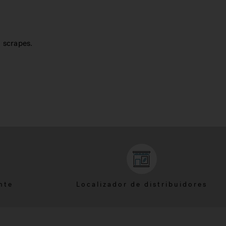
6 scrapes.
nte
Localizador de distribuidores