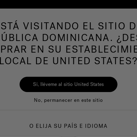
ESTÁ VISITANDO EL SITIO D
de hidromasaje
Más productos
Nuestra mar
ÚBLICA DOMINICANA. ¿D
PRAR EN SU ESTABLECIMI
LOCAL DE UNITED STATES
Jac
Wit
Sí, lléveme al sitio United States
No, permanecer en este sitio
1.
C
O ELIJA SU PAÍS E IDIOMA