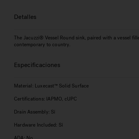
Detalles
The Jacuzzi® Vessel Round sink, paired with a vessel fill
contemporary to country.
Especificaciones
Material:
Luxecast™ Solid Surface
Certifications:
IAPMO, cUPC
Drain Assembly:
Sí
Hardware Included:
Sí
ADA:
No