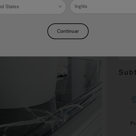
Inglés
ed States
Continuar
2.
SI
15.1
Subt
Pr