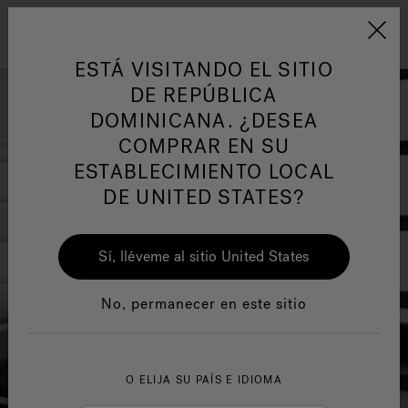
Jacuzzi&reg; Latin Am
ARTÍCULOS SOBRE TINAS DE
AR
Menú
A
HIDROMASAJE
I
ESTÁ VISITANDO EL SITIO
DE REPÚBLICA
DOMINICANA. ¿DESEA
Responsabilidad Social
FA
COMPRAR EN SU
ESTABLECIMIENTO LOCAL
DE UNITED STATES?
Sí, lléveme al sitio United States
Manuales y Guías del Usuario
Re
No, permanecer en este sitio
O ELIJA SU PAÍS E IDIOMA