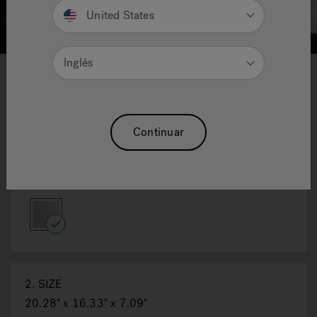
United States
Inglés
1
2
Rosalia® Vessel Sink
Continuar
Reajuste La Selección
1.
Colores Casco
White
selected
2.
SIZE
20.28" x 16.33" x 7.09"