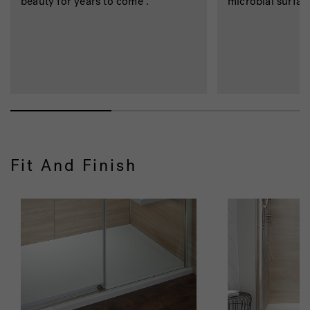
beauty for years to come .
microbial surfac
Fit And Finish