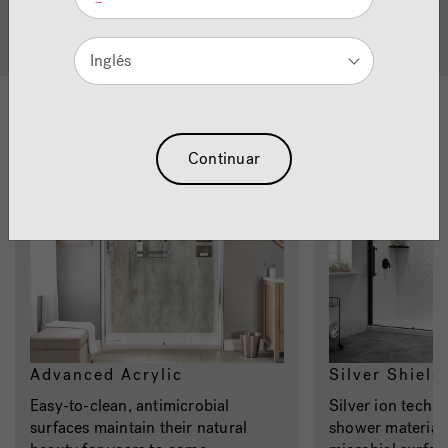
Quality Showers
Inglés
Materials
Continuar
Advanced Acrylic
Silver Shield
Easy-to-clean, antimicrobial
Silver ion techn
surfaces maintain their natural
shower materials