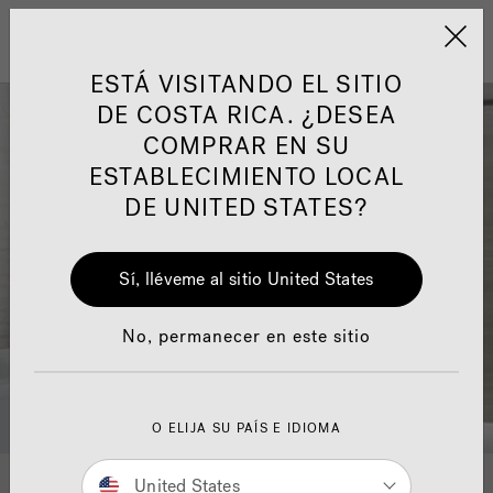
Jacuzzi&reg; Latin Am
ARTÍCULOS SOBRE TINAS DE
AR
Menú
A
HIDROMASAJE
I
ESTÁ VISITANDO EL SITIO
DE COSTA RICA. ¿DESEA
COMPRAR EN SU
Responsabilidad Social
FA
ESTABLECIMIENTO LOCAL
DE UNITED STATES?
Sí, lléveme al sitio United States
Manuales y Guías del Usuario
Re
No, permanecer en este sitio
O ELIJA SU PAÍS E IDIOMA
United States