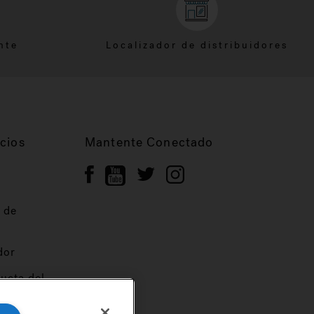
nte
Localizador de distribuidores
cios
Mantente Conectado
 de
dor
ucta del