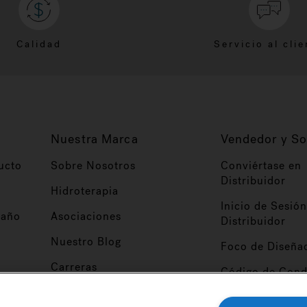
Calidad
Servicio al clie
Nuestra Marca
Vendedor y So
ucto
Sobre Nosotros
Conviértase en
Distribuidor
Hidroterapia
Inicio de Sesión
baño
Asociaciones
Distribuidor
Nuestro Blog
Foco de Diseña
Carreras
Código de Cond
Proveedor
Patentes