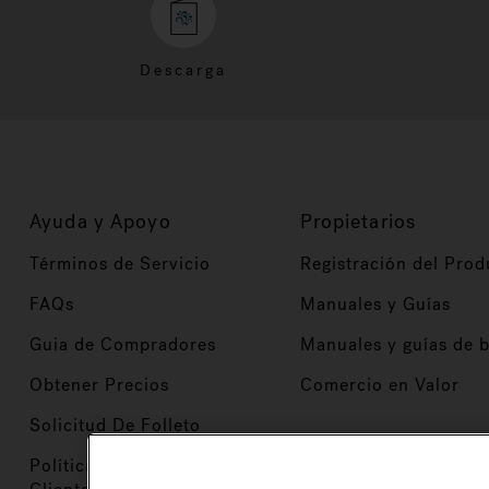
Descarga
Ayuda y Apoyo
Propietarios
Términos de Servicio
Registración del Prod
FAQs
Manuales y Guías
Guia de Compradores
Manuales y guías de 
Obtener Precios
Comercio en Valor
Solicitud De Folleto
Políticas de Servicio al