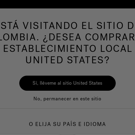
ESTÁ VISITANDO EL SITIO D
LOMBIA. ¿DESEA COMPRAR
AS DE NATACION
Nuestra marca
Centro del
 ESTABLECIMIENTO LOCAL
UNITED STATES?
Ros
Sí, lléveme al sitio United States
No, permanecer en este sitio
1.
C
O ELIJA SU PAÍS E IDIOMA