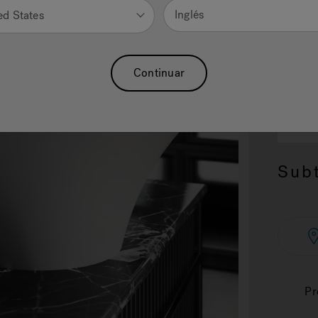
Inglés
ed States
Continuar
2.
SI
20.2
Subt
Pr