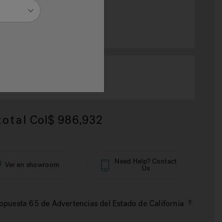
selected
ZE
8" x 16.33" x 7.09"
otal
Col$ 986,932
Need Help? Contact
Ver en showroom
Us
opuesta 65 de Advertencias del Estado de California