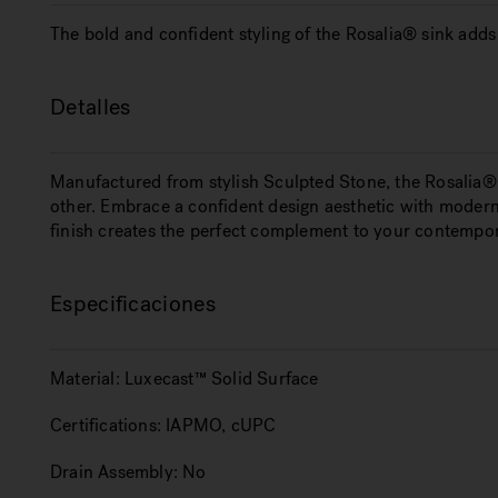
The bold and confident styling of the Rosalia® sink add
Detalles
Manufactured from stylish Sculpted Stone, the Rosalia® 
other. Embrace a confident design aesthetic with modern 
finish creates the perfect complement to your contempor
Especificaciones
Material:
Luxecast™ Solid Surface
Certifications:
IAPMO, cUPC
Drain Assembly:
No