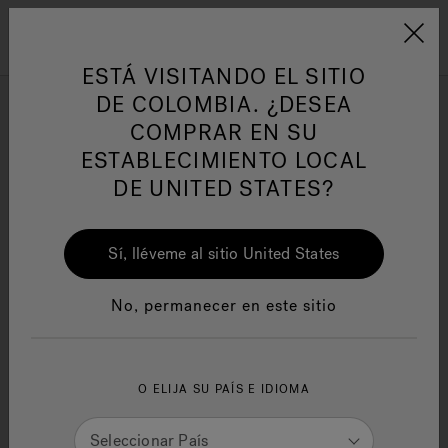
Jacuzzi&reg; Latin Am
ARTÍCULOS SOBRE TINAS DE
AR
Menú
A
HIDROMASAJE
I
ESTÁ VISITANDO EL SITIO
DE COLOMBIA. ¿DESEA
Showrooms de
Jacuzzi
COMPRAR EN SU
cerca
de usted
Responsabilidad Social
FA
ESTABLECIMIENTO LOCAL
DE UNITED STATES?
Cambiar ubicación
Sí, lléveme al sitio United States
Manuales y Guías del Usuario
Re
No, permanecer en este sitio
United States
Adelante
O ELIJA SU PAÍS E IDIOMA
Seleccionar País
Refinar resultados de búsqueda