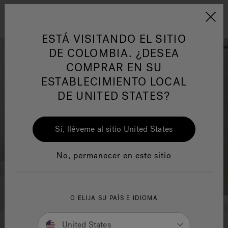
Jacuzzi&reg; Latin Am
ARTÍCULOS SOBRE TINAS DE
AR
Menú
A
HIDROMASAJE
I
ESTÁ VISITANDO EL SITIO
DE COLOMBIA. ¿DESEA
COMPRAR EN SU
Responsabilidad Social
FA
ESTABLECIMIENTO LOCAL
DE UNITED STATES?
Sí, lléveme al sitio United States
Manuales y Guías del Usuario
Re
No, permanecer en este sitio
O ELIJA SU PAÍS E IDIOMA
United States