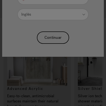
Quality Showers
Inglés
Materials
Continuar
Advanced Acrylic
Silver Shield
Easy-to-clean, antimicrobial
Silver ion techn
surfaces maintain their natural
shower materials