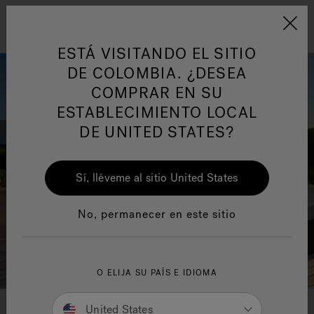
Jacuzzi&reg; Latin Am
ARTÍCULOS SOBRE TINAS DE
AR
Menú
A
HIDROMASAJE
I
ESTÁ VISITANDO EL SITIO
DE COLOMBIA. ¿DESEA
COMPRAR EN SU
Responsabilidad Social
FA
ESTABLECIMIENTO LOCAL
DE UNITED STATES?
Sí, lléveme al sitio United States
Manuales y Guías del Usuario
Re
No, permanecer en este sitio
O ELIJA SU PAÍS E IDIOMA
United States