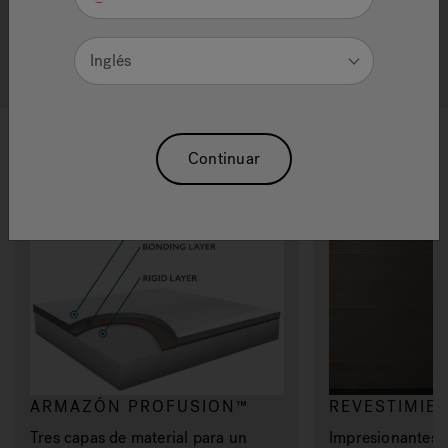
SPAS DE NATACIÓN DE
CALIDAD
Inglés
MATERIALES
Continuar
ARMAZÓN PROFUSION™
REVESTIMIE
Tres capas de material para un
Impresionantes 