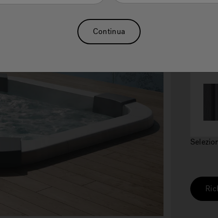
Continua
2.
Fi
Selezio
Ric