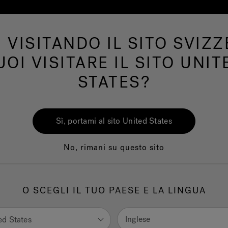
I VISITANDO IL SITO SVIZZ
Swim Spa
Bagno
Wellness
Il Marchio 
UOI VISITARE IL SITO UNIT
STATES?
San
Dop
Sì, portami al sito United States
Ga
No, rimani su questo sito
Conf
O SCEGLI IL TUO PAESE E LA LINGUA
1.
C
Inglese
ed States