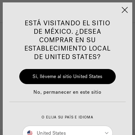
Jacuzzi&reg; Latin Am
ARTÍCULOS SOBRE TINAS DE
AR
Menú
A
HIDROMASAJE
I
ESTÁ VISITANDO EL SITIO
DE MÉXICO. ¿DESEA
COMPRAR EN SU
Responsabilidad Social
FA
ESTABLECIMIENTO LOCAL
DE UNITED STATES?
Sí, lléveme al sitio United States
Manuales y Guías del Usuario
Re
No, permanecer en este sitio
O ELIJA SU PAÍS E IDIOMA
United States