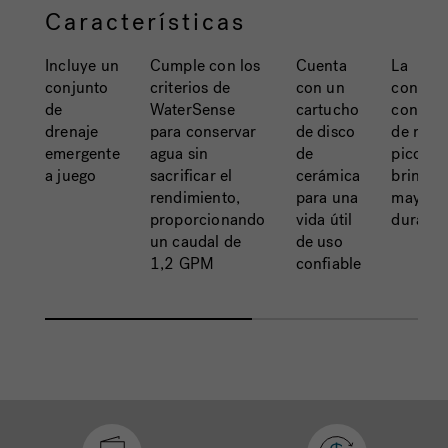
Características
Incluye un
Cumple con los
Cuenta
La
conjunto
criterios de
con un
constru
de
WaterSense
cartucho
con ma
drenaje
para conservar
de disco
de meta
emergente
agua sin
de
pico de
a juego
sacrificar el
cerámica
brinda
rendimiento,
para una
mayor
proporcionando
vida útil
durabil
un caudal de
de uso
1,2 GPM
confiable