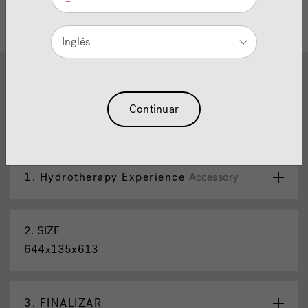
Inglés
1
2
3
4
5
6
Piccolo™ Grifo Extendido
Continuar
Reajuste La Selección
1.
Hydrotherapy Experience
Accessory
2.
SIZE
644x135x613
3.
FINALIZAR