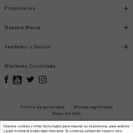
Propietarios
Nuestra Marca
Vendedor y Socios
Mantente Conectado
Política de privacidad
Marcas registradas
Mapa del sitio
© 2022 Jacuzzi Inc. Todos los derechos reservados.
Usamos cookies y otras tecnologías para mejorar su experiencia, para análisis
y para mostrarle publicidad relevante. Si continúa utilizando nuestro sitio