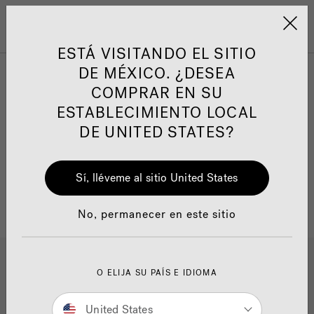
Jacuzzi&reg; Latin Am
ARTÍCULOS SOBRE TINAS DE
AR
Menú
A
HIDROMASAJE
I
ESTÁ VISITANDO EL SITIO
DE MÉXICO. ¿DESEA
COMPRAR EN SU
Responsabilidad Social
FA
ESTABLECIMIENTO LOCAL
DE UNITED STATES?
Sí, lléveme al sitio United States
Manuales y Guías del Usuario
Re
No, permanecer en este sitio
O ELIJA SU PAÍS E IDIOMA
United States