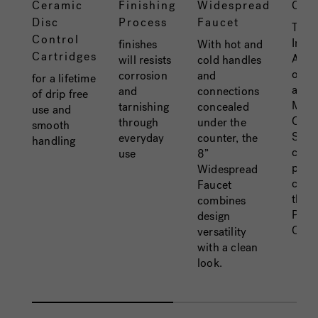
Ceramic
Finishing
Widespread
Cert
Disc
Process
Faucet
The
Control
Inter
finishes
With hot and
Cartridges
Asso
will resists
cold handles
of P
corrosion
and
for a lifetime
and
and
connections
of drip free
Mech
tarnishing
concealed
use and
Offic
through
under the
smooth
Shie
everyday
counter, the
handling
certi
use
8”
prod
Widespread
comp
Faucet
the 
combines
Plum
design
Code
versatility
with a clean
look.