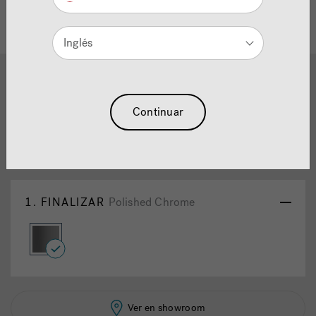
Inglés
1
2
Mincio® Widespread Lavatory
Continuar
Faucet Polished Chrome
Reajuste La Selección
1.
FINALIZAR
Polished Chrome
selected
Ver en showroom