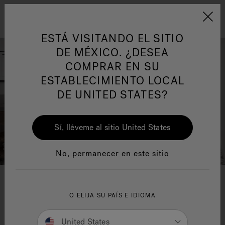
Jacuzzi&reg; Latin Am
ARTÍCULOS SOBRE TINAS DE
AR
Menú
A
HIDROMASAJE
I
ESTÁ VISITANDO EL SITIO
DE MÉXICO. ¿DESEA
COMPRAR EN SU
Responsabilidad Social
FA
ESTABLECIMIENTO LOCAL
DE UNITED STATES?
Sí, lléveme al sitio United States
Manuales y Guías del Usuario
Re
No, permanecer en este sitio
O ELIJA SU PAÍS E IDIOMA
United States