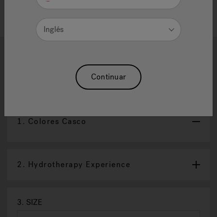
Inglés
1
2
Cosi™ Freestanding Bath
Continuar
Reajuste La Selección
1.
Colores Casco
2.
Hydrotherapy Experience
3.
SIZE