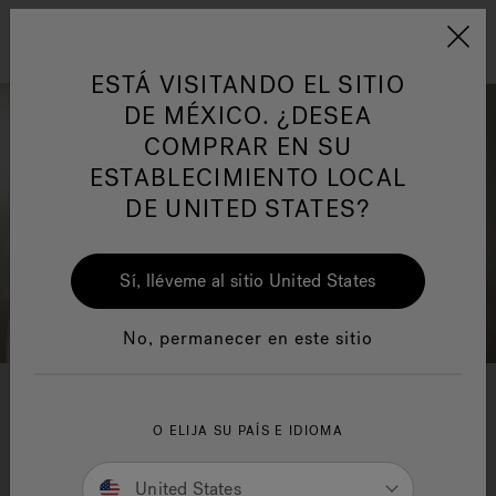
Jacuzzi&reg; Latin Am
ARTÍCULOS SOBRE TINAS DE
AR
Menú
A
HIDROMASAJE
I
ESTÁ VISITANDO EL SITIO
DE MÉXICO. ¿DESEA
COMPRAR EN SU
Responsabilidad Social
FA
ESTABLECIMIENTO LOCAL
DE UNITED STATES?
Sí, lléveme al sitio United States
Manuales y Guías del Usuario
Re
No, permanecer en este sitio
JACUZZI
DROP-IN
®
O ELIJA SU PAÍS E IDIOMA
COLLECTION
United States