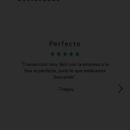
Perfecto
"Transacción muy fácil con la empresa y la
tina es perfecta, justo lo que estábamos
r
buscando".
que
cal
- Treejay
me
pr