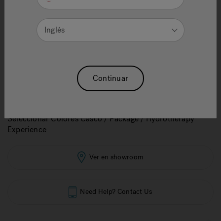
1.
Colores Casco
Inglés
2.
Hydrotherapy Experience
Continuar
3.
Paquetes
(Coste Adicional)
Seleccionar Colores Casco / Package / Hydrotherapy
Experience
Ver en showroom
Need Help? Contact Us