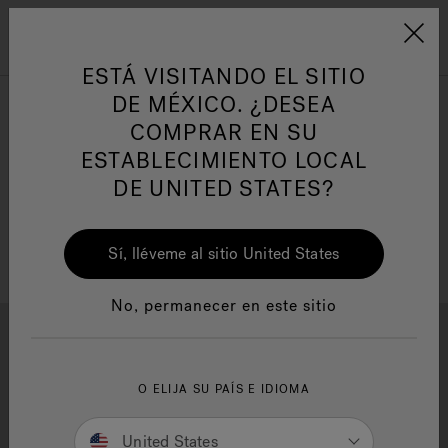
Jacuzzi&reg; Latin Am
ARTÍCULOS SOBRE TINAS DE
AR
Menú
A
HIDROMASAJE
I
ESTÁ VISITANDO EL SITIO
DE MÉXICO. ¿DESEA
COMPRAR EN SU
Responsabilidad Social
FA
ESTABLECIMIENTO LOCAL
DE UNITED STATES?
Sí, lléveme al sitio United States
Manuales y Guías del Usuario
Re
No, permanecer en este sitio
Fuzion® BañEra Empotrada
O ELIJA SU PAÍS E IDIOMA
Reajuste La Selección
United States