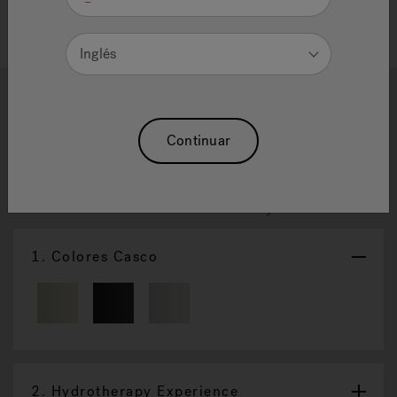
Inglés
1
2
Fuzion® BañEra Empotrada
Continuar
Disponible en experiencias de hidroterapia 2
Reajuste La Selección
1.
Colores Casco
2.
Hydrotherapy Experience