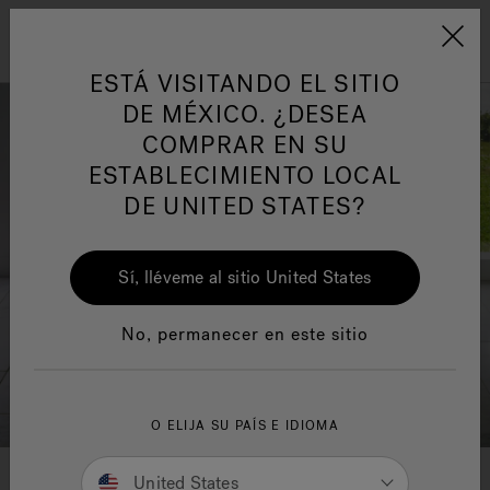
Jacuzzi&reg; Latin Am
ARTÍCULOS SOBRE TINAS DE
AR
Menú
A
HIDROMASAJE
I
ESTÁ VISITANDO EL SITIO
DE MÉXICO. ¿DESEA
COMPRAR EN SU
Responsabilidad Social
FA
ESTABLECIMIENTO LOCAL
DE UNITED STATES?
Sí, lléveme al sitio United States
Manuales y Guías del Usuario
Re
No, permanecer en este sitio
O ELIJA SU PAÍS E IDIOMA
United States