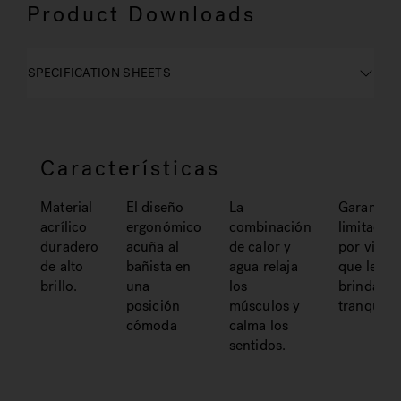
Product Downloads
SPECIFICATION SHEETS
Características
Material
El diseño
La
Garantía
acrílico
ergonómico
combinación
limitada 
duradero
acuña al
de calor y
por vida
de alto
bañista en
agua relaja
que le
brillo.
una
los
brinda
posición
músculos y
tranquili
cómoda
calma los
sentidos.