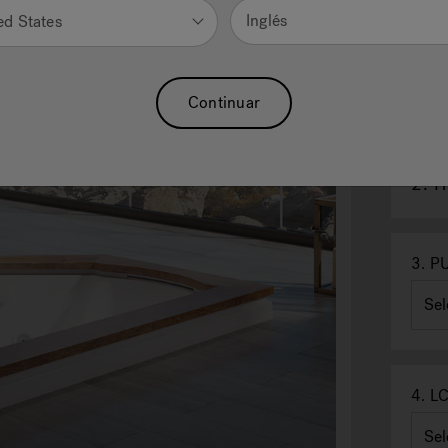
Inglés
ed States
Continuar
2.
H
3.
PU
4.
LC