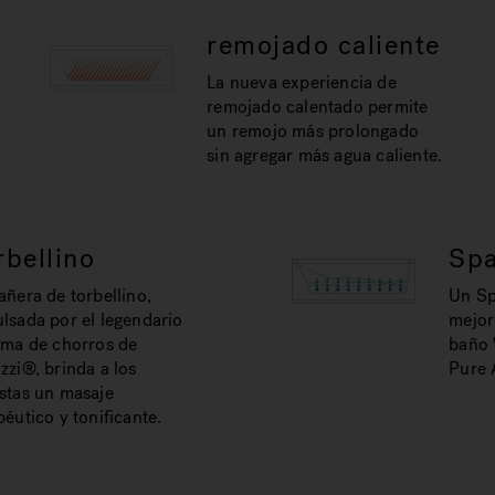
remojado caliente
La nueva experiencia de
remojado calentado permite
un remojo más prolongado
sin agregar más agua caliente.
rbellino
Sp
añera de torbellino,
Un Sp
lsada por el legendario
mejor
ema de chorros de
baño 
zzi®, brinda a los
Pure A
stas un masaje
péutico y tonificante.