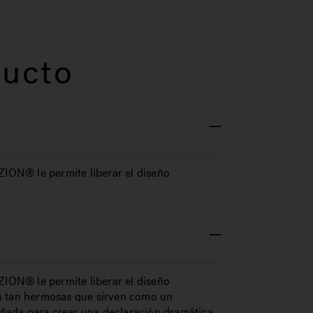
ducto
ZION® le permite liberar el diseño
ZION® le permite liberar el diseño
on tan hermosas que sirven como un
señada para crear una declaración dramática.