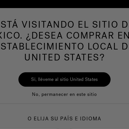
ESTÁ VISITANDO EL SITIO D
ICO. ¿DESEA COMPRAR E
AS DE NATACION
Nuestra marca
Centro del
ESTABLECIMIENTO LOCAL D
UNITED STATES?
Fuz
Sí, lléveme al sitio United States
Dispon
No, permanecer en este sitio
O ELIJA SU PAÍS E IDIOMA
1.
C