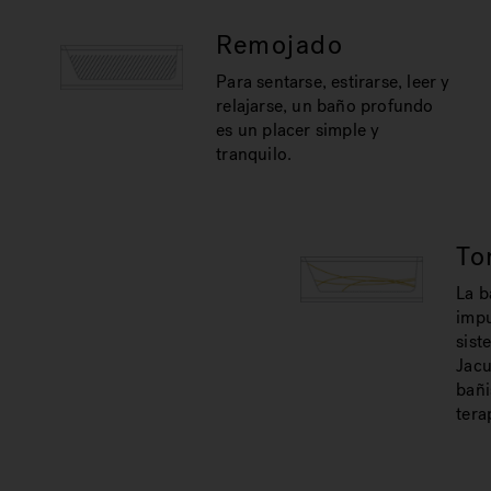
Remojado
Para sentarse, estirarse, leer y
relajarse, un baño profundo
es un placer simple y
tranquilo.
To
La b
impu
sist
Jacu
bañi
tera