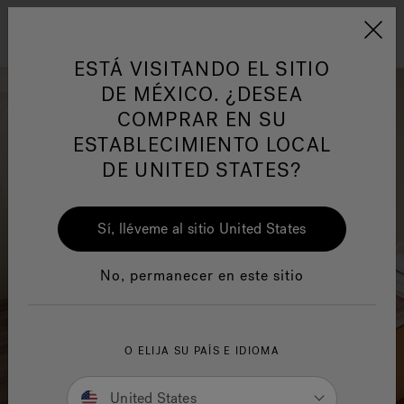
Jacuzzi&reg; Latin Am
ARTÍCULOS SOBRE TINAS DE
AR
Menú
A
HIDROMASAJE
I
ESTÁ VISITANDO EL SITIO
DE MÉXICO. ¿DESEA
COMPRAR EN SU
Responsabilidad Social
FA
ESTABLECIMIENTO LOCAL
DE UNITED STATES?
Sí, lléveme al sitio United States
Manuales y Guías del Usuario
Re
No, permanecer en este sitio
O ELIJA SU PAÍS E IDIOMA
United States