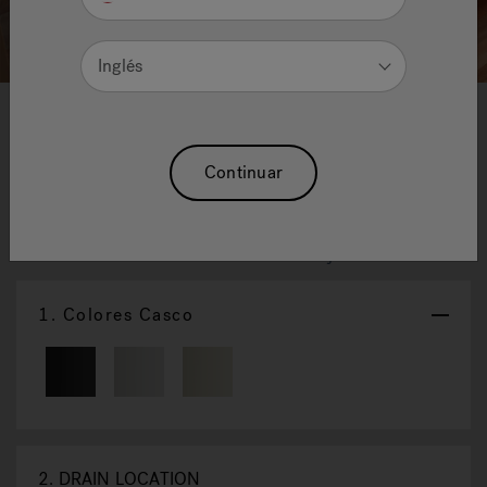
Inglés
1
2
Capella® BañEra Empotrada
Continuar
Disponible en experiencias de hidroterapia 3
Reajuste La Selección
1.
Colores Casco
2.
DRAIN LOCATION