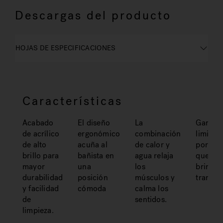
Descargas del producto
HOJAS DE ESPECIFICACIONES
Características
Acabado
El diseño
La
Garantí
de acrílico
ergonómico
combinación
limitad
de alto
acuña al
de calor y
por vid
brillo para
bañista en
agua relaja
que le
mayor
una
los
brinda
durabilidad
posición
músculos y
tranqui
y facilidad
cómoda
calma los
de
sentidos.
limpieza.