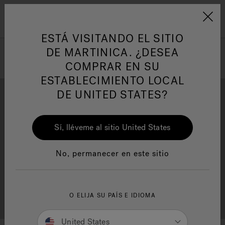
Jacuzzi&reg; Latin Am
ARTÍCULOS SOBRE TINAS DE
AR
Menú
A
HIDROMASAJE
I
ESTÁ VISITANDO EL SITIO
DE MARTINICA. ¿DESEA
COMPRAR EN SU
Responsabilidad Social
FA
ESTABLECIMIENTO LOCAL
DE UNITED STATES?
Sí, lléveme al sitio United States
Descarga
Calidad
Manuales y Guías del Usuario
Re
No, permanecer en este sitio
Localizador de
O ELIJA SU PAÍS E IDIOMA
Servicio al cliente
distribuidores
United States