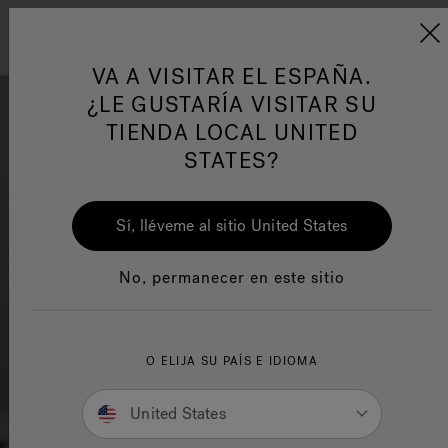
Jacuzzi&reg; EMEA
Menú
VA A VISITAR EL ESPAÑA.
¿LE GUSTARÍA VISITAR SU
TIENDA LOCAL UNITED
STATES?
One Page
Jacuzz
Sí, lléveme al sitio United States
Jacuzzi® Sensational
No, permanecer en este sitio
Wellness™
Tecnol
O ELIJA SU PAÍS E IDIOMA
United States