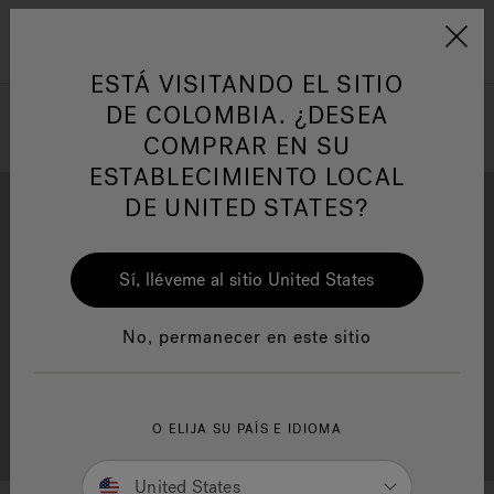
Jacuzzi&reg; Latin Am
ARTÍCULOS SOBRE TINAS DE
AR
Menú
A
HIDROMASAJE
I
ESTÁ VISITANDO EL SITIO
DE COLOMBIA. ¿DESEA
COMPRAR EN SU
Responsabilidad Social
FA
ESTABLECIMIENTO LOCAL
DE UNITED STATES?
Sí, lléveme al sitio United States
Descarga
Calidad
Manuales y Guías del Usuario
Re
No, permanecer en este sitio
Localizador de
O ELIJA SU PAÍS E IDIOMA
Servicio al cliente
distribuidores
United States