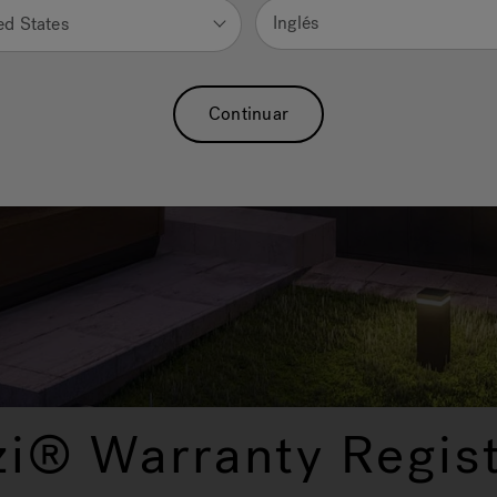
Inglés
ed States
Continuar
zi® Warranty Regist