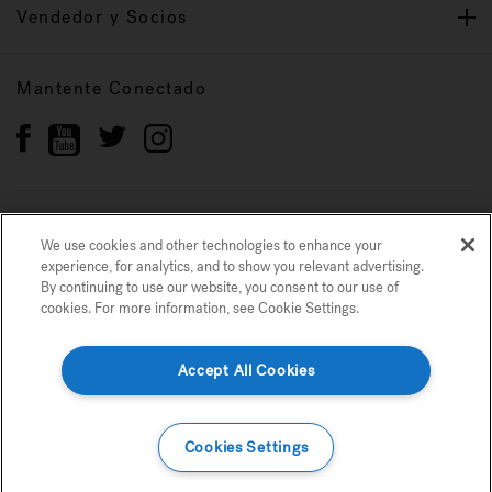
Vendedor y Socios
Mantente Conectado
Política de privacidad
Marcas registradas
We use cookies and other technologies to enhance your
Mapa del sitio
experience, for analytics, and to show you relevant advertising.
By continuing to use our website, you consent to our use of
© 2022 Jacuzzi Inc. Todos los derechos reservados.
cookies. For more information, see Cookie Settings.
Usamos cookies y otras tecnologías para mejorar su experiencia, para análisis
y para mostrarle publicidad relevante. Si continúa utilizando nuestro sitio
web, acepta nuestro uso de cookies. Para obtener más información, consulte
configuración de cookies.
Accept All Cookies
Esencial
Plataforma
Marketing
Detalles
Monstrar Precio
Cookies Settings
Confirmar Selección
Confirmar Todo