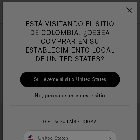
Jacuzzi&reg; Latin Am
ARTÍCULOS SOBRE TINAS DE
AR
Menú
A
HIDROMASAJE
I
ESTÁ VISITANDO EL SITIO
DE COLOMBIA. ¿DESEA
COMPRAR EN SU
Responsabilidad Social
FA
ESTABLECIMIENTO LOCAL
DE UNITED STATES?
Sí, lléveme al sitio United States
Manuales y Guías del Usuario
Re
No, permanecer en este sitio
1
2
3
Jacuzzi 2d+ X-Rail Massage
O ELIJA SU PAÍS E IDIOMA
Chair
United States