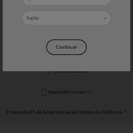
Reajuste La Selección
Inglés
1.
Item Color
Black
Continuar
selected
Ver en showroom
Need Help? Contact Us
Propuesta 65 de Advertencias del Estado de California