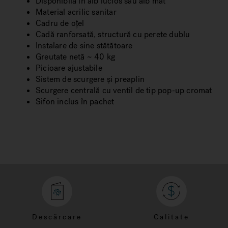
Disponibilă în alb lucios sau alb mat
Material acrilic sanitar
Cadru de oțel
Cadă ranforsată, structură cu perete dublu
Instalare de sine stătătoare
Greutate netă ~ 40 kg
Picioare ajustabile
Sistem de scurgere și preaplin
Scurgere centrală cu ventil de tip pop-up cromat
Sifon inclus în pachet
Descărcare
Calitate