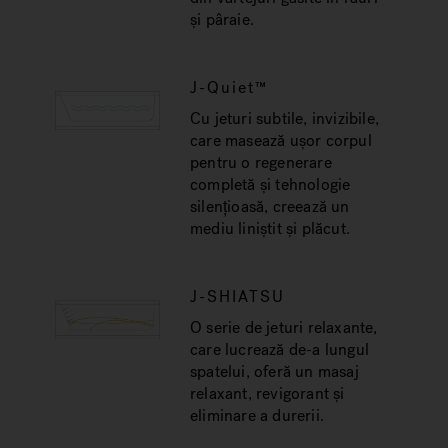
și pâraie.
J-Quiet™
Cu jeturi subtile, invizibile,
care masează ușor corpul
pentru o regenerare
completă și tehnologie
silențioasă, creează un
mediu liniștit și plăcut.
J-SHIATSU
O serie de jeturi relaxante,
care lucrează de-a lungul
spatelui, oferă un masaj
relaxant, revigorant și
eliminare a durerii.