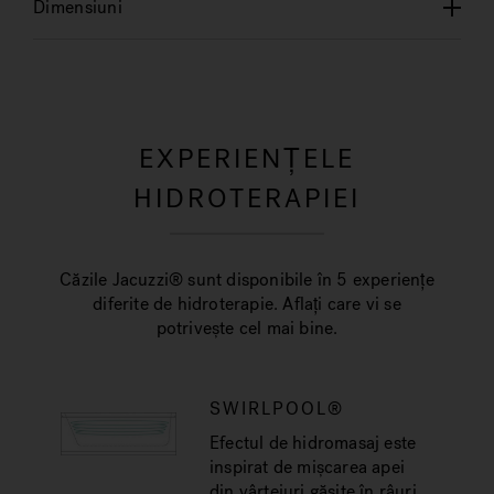
Dimensiuni
EXPERIENȚELE
HIDROTERAPIEI
Căzile Jacuzzi® sunt disponibile în 5 experiențe
diferite de hidroterapie. Aflați care vi se
potrivește cel mai bine.
SWIRLPOOL®
Efectul de hidromasaj este
inspirat de mișcarea apei
din vârtejuri găsite în râuri