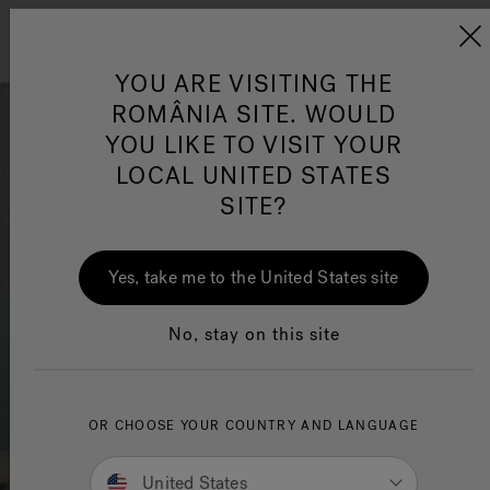
Jacuzzi&reg; EMEA
Menu
YOU ARE VISITING THE
ROMÂNIA SITE. WOULD
YOU LIKE TO VISIT YOUR
LOCAL UNITED STATES
SITE?
e
Sensational Wellness™
Tecn
Jacuzzi®
O pagină
Infr
Jacu
Yes, take me to the United States site
No, stay on this site
OR CHOOSE YOUR COUNTRY AND LANGUAGE
United States