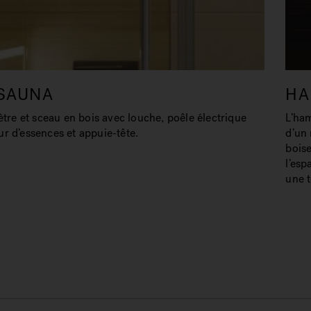
SAUNA
H
tre et sceau en bois avec louche, poêle électrique
L’ham
ur d’essences et appuie-tête.
d’un 
boise
l’esp
une t