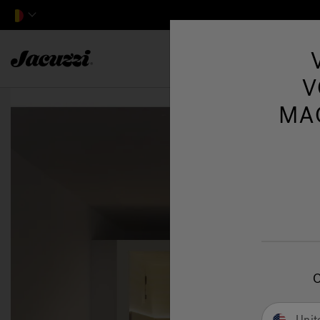
Jacuzzi&reg; EMEA
Spas
Spas D
V
MA
Unit