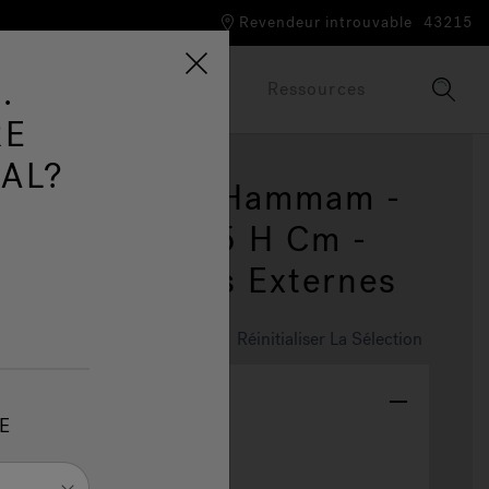
Revendeur introuvable
43215
.
ue Jacuzzi®
Brochures
Ressources
RE
AL?
ha - Sauna | Hammam -
 X 216 X 225 H Cm -
c Commandes Externes
Réinitialiser La Sélection
ouleur
E