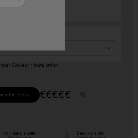
STALLATION
nner Couleur / Installation
€€€€€
ander le prix
Voir dans la salle
Besoin d'aide?
d'exposition
Contactez nous