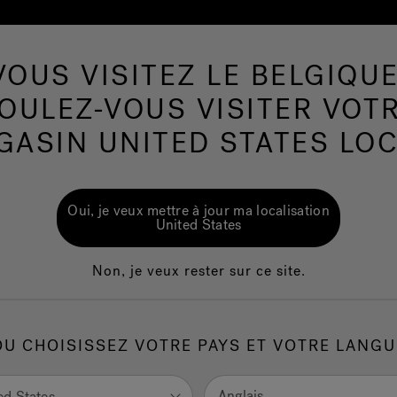
VOUS VISITEZ LE BELGIQUE
e Nage
Salle de bains
Wellness
Le Marq
OULEZ-VOUS VISITER VOT
GASIN UNITED STATES LOC
Sas
302
Oui, je veux mettre à jour ma localisation
Ave
United States
Non, je veux rester sur ce site.
1.
C
OU CHOISISSEZ VOTRE PAYS ET VOTRE LANGU
Anglais
ed States