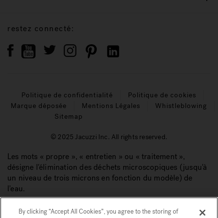
restez connecté:
Politique de confidentialité
Politique de cookies
Marque déposée
Mentions Légales
Whistleblowing
Sitemap
© 2025 Jacuzzi Inc. All rights reserved.
Les mots « propre », « entretien » ou « traitement »,
désigne l'élimination des déchets microscopiques (jusqu'à
un niveau de trois microns en fonction du modèle) de
l'eau.
By clicking “Accept All Cookies”, you agree to the storing of