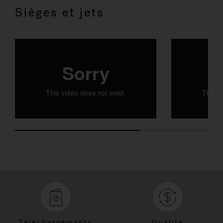
Sièges et jets
PETITE PROAIR™ LOUNGE
POWERPRO
Fully-adjustable total body relief that
Jets can be ad
eases tension, from small, targeted jets
tension to ease
to large, wide-swath rotational jets.
complete back
And, exclusive jets comfort and
rejuvenate calf muscles.
Téléchargements
Qualité