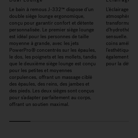
Le bain à remous J-332™ dispose d’un
L’éclairage ta
double siège lounge ergonomique,
atmosphère rel
conçu pour garantir confort et détente
transformant 
personnalisée. Le premier siège lounge
d’hydrothérap
est idéal pour les personnes de taille
sensuelle. L’éc
moyenne à grande, avec les jets
coins amélior
PowerPro® concentrés sur les épaules,
l’esthétique d
le dos, les poignets et les mollets, tandis
également à cr
que le deuxième siège lounge est conçu
pour la détent
pour les petites et moyennes
corpulences, offrant un massage ciblé
des épaules, des reins, des jambes et
des pieds. Les deux sièges sont conçus
pour s’adapter parfaitement au corps,
offrant un soutien maximal.