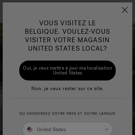
Jacuzzi&reg; EMEA
Menu
VOUS VISITEZ LE
BELGIQUE. VOULEZ-VOUS
VISITER VOTRE MAGASIN
UNITED STATES LOCAL?
One Page
Ja
Oui, je veux mettre à jour ma localisation
United States
Jacuzzi® Sensational
Te
Wellness™
in
Non, je veux rester sur ce site.
OU CHOISISSEZ VOTRE PAYS ET VOTRE LANGUE
United States