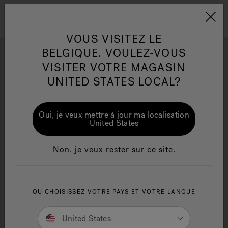
Jacuzzi&reg; EMEA
Menu
VOUS VISITEZ LE
BELGIQUE. VOULEZ-VOUS
VISITER VOTRE MAGASIN
GALERIE PHOTO
UNITED STATES LOCAL?
Laissez-vous inspirer par les incroyables installations spas
et idées créatives des inconditionnels de la marque
One Page
Ja
Oui, je veux mettre à jour ma localisation
Jacuzzi®.
United States
Jacuzzi® Sensational
Te
Wellness™
in
Non, je veux rester sur ce site.
OU CHOISISSEZ VOTRE PAYS ET VOTRE LANGUE
United States